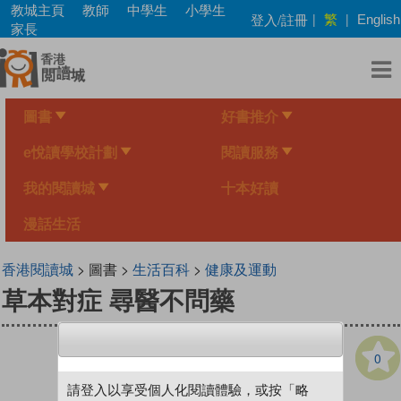
Skip
教城主頁
教師
中學生
小學生
繁
登入/註冊
|
|
English
to
家長
main
content
圖書
好書推介
e悅讀學校計劃
閱讀服務
我的閱讀城
十本好讀
漫話生活
香港閱讀城
> 圖書 >
生活百科
>
健康及運動
草本對症 尋醫不問藥
0
請登入以享受個人化閱讀體驗，或按「略