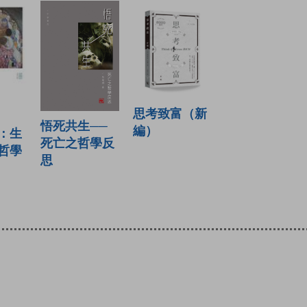
思考致富（新
悟死共生──
編）
：生
死亡之哲學反
哲學
思