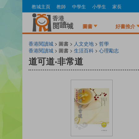
Skip
教城主頁
教師
中學生
小學生
家長
to
main
content
圖書
好書推介
香港閱讀城
> 圖書 >
人文史地
>
哲學
香港閱讀城
> 圖書 >
生活百科
>
心理勵志
道可道‧非常道