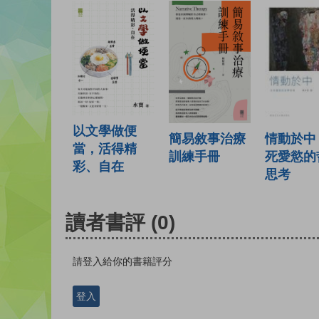
以文學做便
情動於中
簡易敘事治療
當，活得精
死愛慾的
訓練手冊
彩、自在
思考
讀者書評
(0)
請登入給你的書籍評分
登入