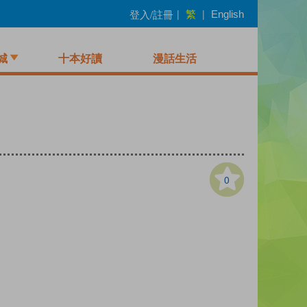
繁
登入/註冊
|
|
English
城
十本好讀
漫話生活
0