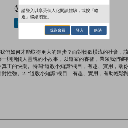
試閲
加入閱讀紀錄
請登入以享受個人化閱讀體驗，或按「略
過」繼續瀏覽。
加入／閱讀電子書
成為會員
登入
略過
，我們如何才能取得更大的進步？面對物欲橫流的社會，
藉一則則觸人靈魂的小故事，以道家的睿智，帶領我們審
真正的快樂。特闢“道教小知識"欄目，有趣、實用，助你
性強。2. “道教小知識"欄目：有趣、實用，有助輕鬆跨