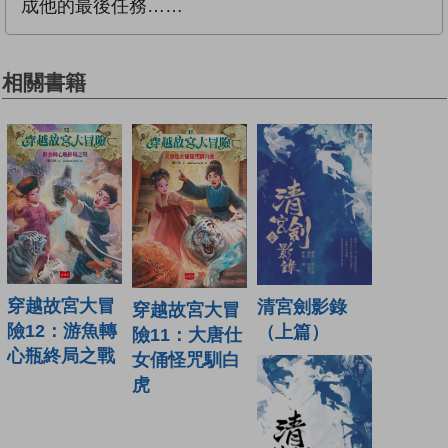
成他的最後任務……
相關書籍
穿越故宮大冒
清宮劍影錄
穿越故宮大冒
險12：游魚轉
（上篇）
險11：大唐仕
心瓶終局之戰
女俑怪咒馴白
虎