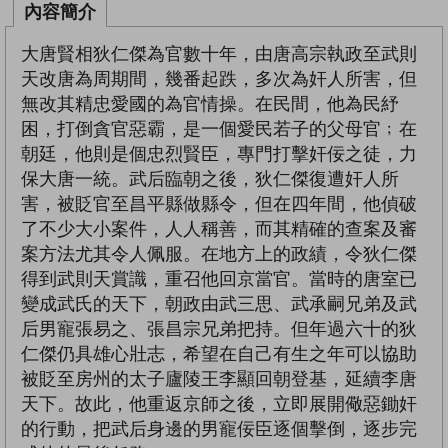
內容簡介
大唐賢相狄仁傑為官數十年，由唐高宗執政至武則
天改唐為周期間，幾番起跌，多次為奸人所害，但
無改其精忠愛國的為官情操。在民間，他為民紓
困，打倒貪官惡霸，是一個愛民若子的父母官﹔在
朝廷，他則是個忠烈賢臣，專門打擊奸佞之徒，力
保大唐一統。武后臨朝之後，狄仁傑復遭奸人所
害，被貶官至昌平縣做縣令，但在四年間，他偵破
了不少大小案件，人人稱善，而其精確的查案及審
案方法尤其令人佩服。在地方上的政績，令狄仁傑
得到武則天賞識，重召他回京當官。當時的唐室已
變成武氏的天下，朝政由武三思、武承嗣兄弟及武
后男寵張易之、張昌宗兄弟把持。但年過六十的狄
仁傑仍具雄心壯志，希望在自己有生之年可以協助
被貶至房州的太子廬陵王李顯回朝登基，延續李唐
天下。故此，他重返京師之後，立即展開儆惡鋤奸
的行動，把武后身邊的男寵佞臣逐個擊倒，逐步完