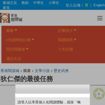
Skip
教城主頁
教師
中學生
小學生
繁
登入/註冊
|
|
English
to
家長
main
content
圖書
好書推介
e悅讀學校計劃
閱讀服務
我的閱讀城
十本好讀
漫話生活
香港閱讀城
> 圖書 >
文學小說
>
歷史武俠
狄仁傑的最後任務
0
請登入以享受個人化閱讀體驗，或按「略