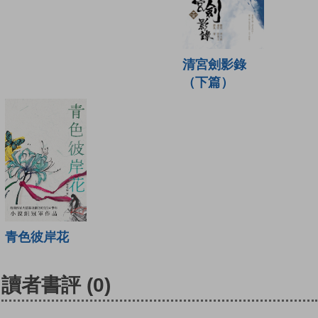
清宮劍影錄
（下篇）
青色彼岸花
讀者書評
(0)