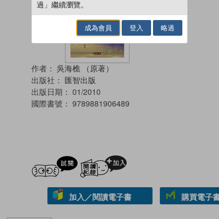
過」繼續瀏覽。
成為會員
登入
略過
作者：
吳海樵 （原著）
出版社：
匯智出版
出版日期：
01/2010
國際書號：
9789881906489
試閲
加入閱讀紀錄
加入／閱讀電子書
購買電子書 