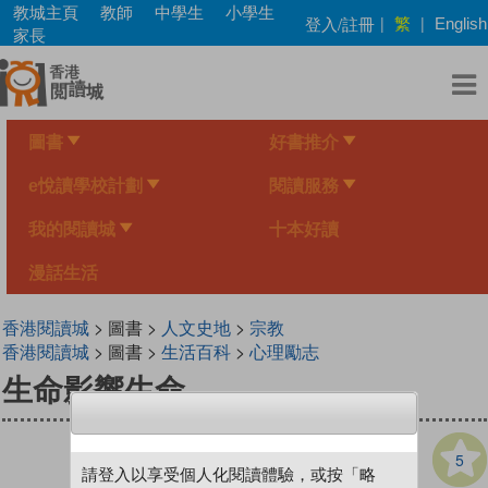
Skip
教城主頁
教師
中學生
小學生
繁
登入/註冊
|
|
English
to
家長
main
content
圖書
好書推介
e悅讀學校計劃
閱讀服務
我的閱讀城
十本好讀
漫話生活
香港閱讀城
> 圖書 >
人文史地
>
宗教
香港閱讀城
> 圖書 >
生活百科
>
心理勵志
生命影響生命
5
請登入以享受個人化閱讀體驗，或按「略