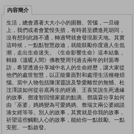
內容簡介
生活，總會遇著大大小小的困難、苦惱，一旦碰
上，我們或者會驚惶失措，有時甚至鑽進死胡同，
沒有想到此路不通，轉過彎就會發現新天地。其實
這時候，一點點智慧啟迪，就能鼓勵你度過人生低
潮，走出生命迷失。《生命影響生命》這本結集，
輯錄《溫暖人間》佛教雙周刊過去兩年的封面專
訪，希望透過分享城中名人的生命經歷，讓大家從
他們的處世智慧，以正能量面對和處理生活種種煩
惱。當中人物包括陳潔靈說及摯愛離世的無憾、杜
汶澤談如何從谷底再生的經過、王喜笑說生死邊緣
的故事、鄧達智回憶家庭的點滴、鄧藹霖分享如何
由「巫婆」媽媽變為可愛媽媽、詹瑞文兩公婆細談
湊女經等等。別人的故事，其實就是你我的故事，
祈望這些觸動人心的故事，能給你一點鼓勵、一點
安慰、一點啟發。