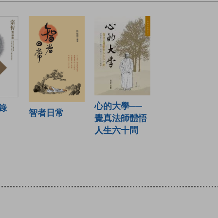
心的大學──
錄
智者日常
覺真法師體悟
人生六十問