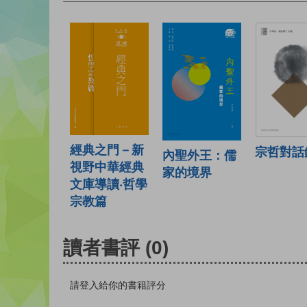
經典之門－新
宗哲對話
內聖外王：儒
視野中華經典
家的境界
文庫導讀‧哲學
宗教篇
讀者書評
(0)
請登入給你的書籍評分