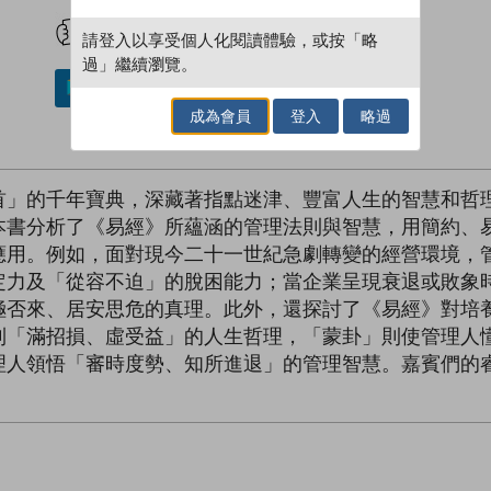
試閲
加入閱讀紀錄
請登入以享受個人化閱讀體驗，或按「略
過」繼續瀏覽。
加入／閱讀電子書
成為會員
登入
略過
首」的千年寶典，深藏著指點迷津、豐富人生的智慧和哲
本書分析了《易經》所蘊涵的管理法則與智慧，用簡約、
應用。例如，面對現今二十一世紀急劇轉變的經營環境，
定力及「從容不迫」的脫困能力；當企業呈現衰退或敗象
極否來、居安思危的真理。此外，還探討了《易經》對培
到「滿招損、虛受益」的人生哲理，「蒙卦」則使管理人
理人領悟「審時度勢、知所進退」的管理智慧。嘉賓們的