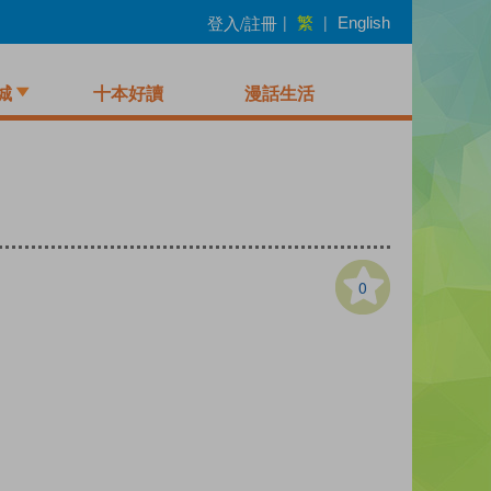
繁
登入/註冊
|
|
English
城
十本好讀
漫話生活
0