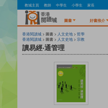
Skip
教城主頁
教師
中學生
小學生
家長
to
main
content
圖書
好書推介
香港閱讀城
> 圖書 >
人文史地
>
哲學
香港閱讀城
> 圖書 >
人文史地
>
宗教
讀易經‧通管理