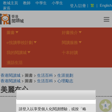
Skip
教城主頁
教師
中學生
小學生
繁
登入/註冊
|
|
English
to
家長
main
content
圖書
好書推介
e悅讀學校計劃
閱讀服務
我的閱讀城
十本好讀
漫話生活
香港閱讀城
> 圖書 >
生活百科
>
生涯規劃
香港閱讀城
> 圖書 >
生活百科
>
心理勵志
美麗在心
5
請登入以享受個人化閱讀體驗，或按「略