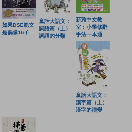
新雅中文教
童話大語文：
如果DSE範文
室：小學修辭
詞語篇（上）
是偶像16子
手法一本通
詞語的分類
童話大語文：
漢字篇（上）
漢字的演變