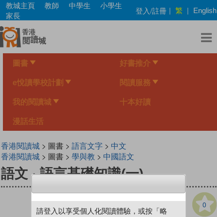
Skip
教城主頁
教師
中學生
小學生
繁
登入/註冊
|
|
English
to
家長
main
content
圖書
好書推介
e悅讀學校計劃
閱讀服務
我的閱讀城
十本好讀
漫話生活
香港閱讀城
> 圖書 >
語言文字
>
中文
香港閱讀城
> 圖書 >
學與教
>
中國語文
語文 ‧ 語言基礎知識(一)
0
請登入以享受個人化閱讀體驗，或按「略