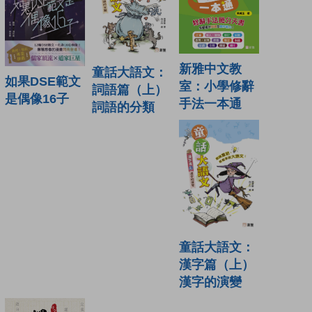
新雅中文教
童話大語文：
如果DSE範文
室：小學修辭
詞語篇（上）
是偶像16子
手法一本通
詞語的分類
童話大語文：
漢字篇（上）
漢字的演變