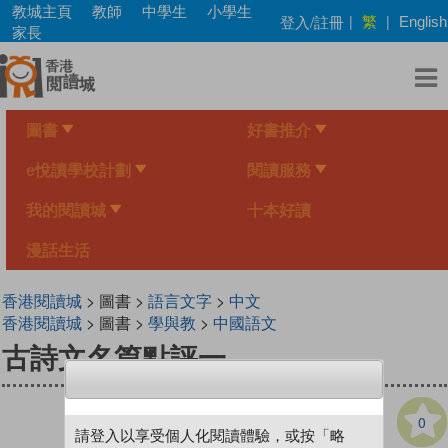
Skip
教城主頁
教師
中學生
小學生
繁
登入/註冊
|
|
English
to
家長
main
content
圖書
好書推介
e悅讀學校計劃
閱讀服務
我的閱讀城
十本好讀
漫話生活
香港閱讀城
> 圖書 >
語言文字
>
中文
香港閱讀城
> 圖書 >
學與教
>
中國語文
古詩文名篇點評一
0
請登入以享受個人化閱讀體驗，或按「略