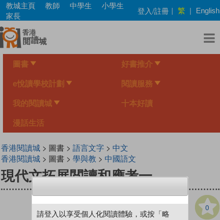
Skip
教城主頁
教師
中學生
小學生
繁
登入/註冊
|
|
English
to
家長
main
content
圖書
好書推介
e悅讀學校計劃
閱讀服務
我的閱讀城
十本好讀
漫話生活
香港閱讀城
> 圖書 >
語言文字
>
中文
香港閱讀城
> 圖書 >
學與教
>
中國語文
現代文拓展閲讀和應考一
0
請登入以享受個人化閱讀體驗，或按「略