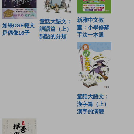
新雅中文教
童話大語文：
如果DSE範文
室：小學修辭
詞語篇（上）
是偶像16子
手法一本通
詞語的分類
童話大語文：
漢字篇（上）
漢字的演變