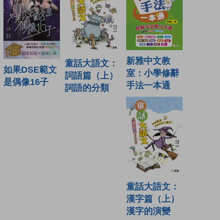
新雅中文教
童話大語文：
如果DSE範文
室：小學修辭
詞語篇（上）
是偶像16子
手法一本通
詞語的分類
童話大語文：
漢字篇（上）
漢字的演變