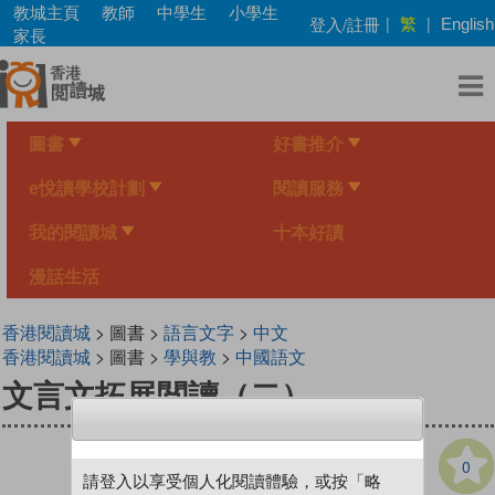
Skip
教城主頁
教師
中學生
小學生
繁
登入/註冊
|
|
English
to
家長
main
content
圖書
好書推介
e悅讀學校計劃
閱讀服務
我的閱讀城
十本好讀
漫話生活
香港閱讀城
> 圖書 >
語言文字
>
中文
香港閱讀城
> 圖書 >
學與教
>
中國語文
文言文拓展閲讀（二）
0
請登入以享受個人化閱讀體驗，或按「略