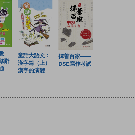
教
童話大語文：
擇善百家——
修辭
漢字篇（上）
DSE寫作考試
通
漢字的演變