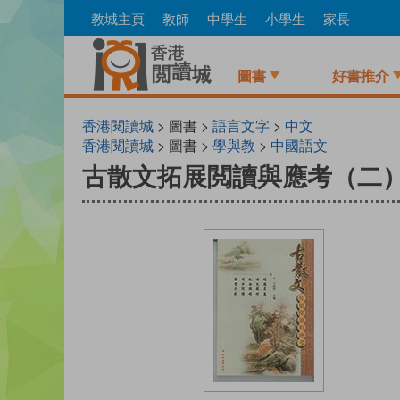
Skip
教城主頁
教師
中學生
小學生
家長
to
main
content
圖書
好書推介
香港閱讀城
> 圖書 >
語言文字
>
中文
香港閱讀城
> 圖書 >
學與教
>
中國語文
古散文拓展閲讀與應考（二