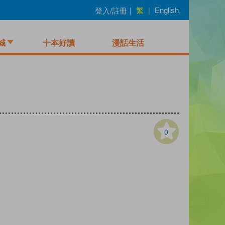
繁
登入/註冊
|
|
English
城
十本好讀
漫話生活
0