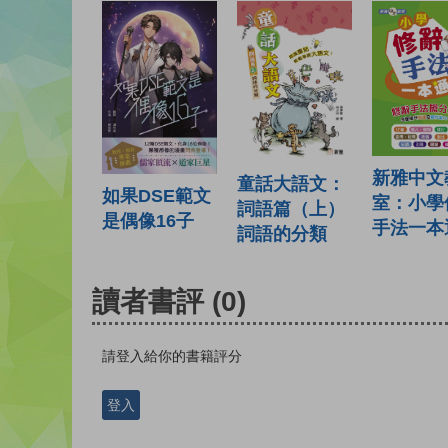
新雅中文
童話大語文：
如果DSE範文
室：小學
詞語篇（上）
是偶像16子
手法一本
詞語的分類
讀者書評
(0)
請登入給你的書籍評分
登入