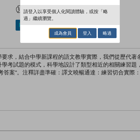
試閲
加入閱讀紀錄
請登入以享受個人化閱讀體驗，或按「略
過」繼續瀏覽。
加入／閱讀電子書
成為會員
登入
略過
學要求，結合中學新課程的語文教學實際，我們從歷代著
升學考試題的模式，科學地設計了類型相近的相關練習題
和“參考答案"。注釋詳盡準確：譯文曉暢通達：練習切合實