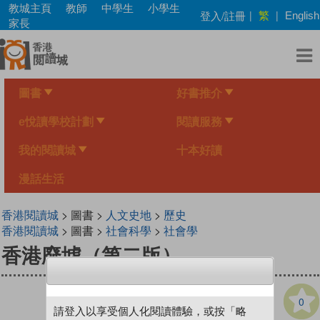
Skip
教城主頁
教師
中學生
小學生
繁
登入/註冊
|
|
English
to
家長
main
content
圖書
好書推介
e悅讀學校計劃
閱讀服務
我的閱讀城
十本好讀
漫話生活
香港閱讀城
> 圖書 >
人文史地
>
歷史
香港閱讀城
> 圖書 >
社會科學
>
社會學
香港廢墟（第二版）
0
請登入以享受個人化閱讀體驗，或按「略