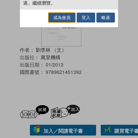
過」繼續瀏覽。
成為會員
登入
略過
作者：
劉李林 （文）
出版社：
萬里機構
出版日期：
01/2013
國際書號：
9789621451392
試閲
加入閱讀紀錄
加入／閱讀電子書
購買電子書 