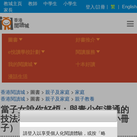
Skip
教城主頁
教師
中學生
小學生
繁
登入/註冊
|
|
English
to
家長
main
content
圖書
好書推介
e悅讀學校計劃
閱讀服務
我的閱讀城
十本好讀
漫話生活
香港閱讀城
> 圖書 >
親子及家庭
>
家庭
香港閱讀城
> 圖書 >
親子及家庭
>
親子教養
當子女說你好煩：與青少年溝通的
技法和心法（家長教育工作者小冊
子）
請登入以享受個人化閱讀體驗，或按「略