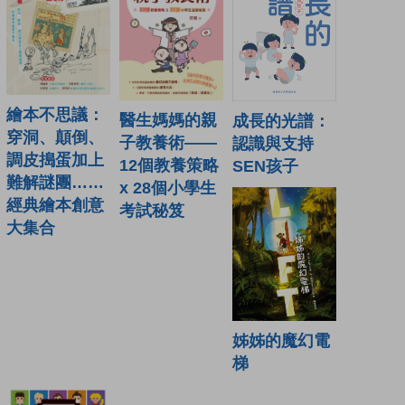
繪本不思議：
醫生媽媽的親
成長的光譜：
穿洞、顛倒、
子教養術——
認識與支持
調皮搗蛋加上
12個教養策略
SEN孩子
難解謎團……
x 28個小學生
經典繪本創意
考試秘笈
大集合
姊姊的魔幻電
梯