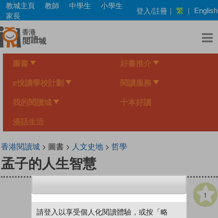
Skip
教城主頁
教師
中學生
小學生
繁
登入/註冊
|
|
English
to
家長
main
content
圖書
好書推介
e悅讀學校計劃
閱讀服務
我的閱讀城
十本好讀
漫話生活
香港閱讀城
> 圖書 >
人文史地
>
哲學
孟子的人生智慧
1
請登入以享受個人化閱讀體驗，或按「略