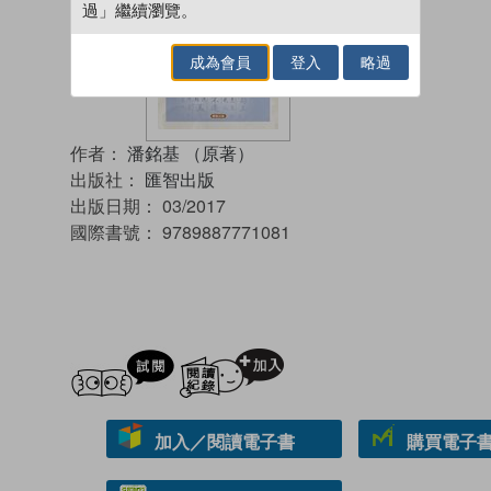
過」繼續瀏覽。
成為會員
登入
略過
作者：
潘銘基 （原著）
出版社：
匯智出版
出版日期：
03/2017
國際書號：
9789887771081
試閲
加入閱讀紀錄
加入／閱讀電子書
購買電子書 