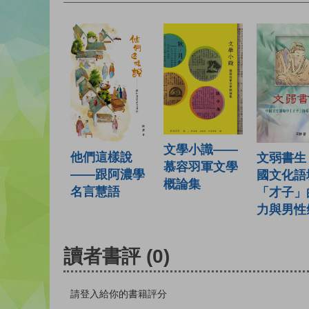
文學小識——
他們這樣說
文弱書生
慕容羽軍文學
——跟阿濃學
國文化語
概論集
名言慧語
「才子」
力與男性
讀者書評
(0)
請登入給你的書籍評分