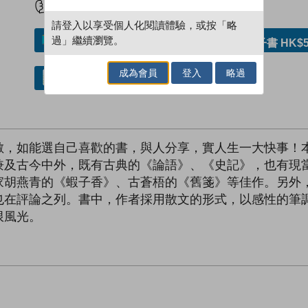
請登入以享受個人化閱讀體驗，或按「略
過」繼續瀏覽。
加入／閱讀電子書
購買電子書 HK$5
成為會員
登入
略過
借閱實體書
數，如能選自己喜歡的書，與人分享，實人生一大快事！
兼及古今中外，既有古典的《論語》、《史記》，也有現
家胡燕青的《蝦子香》、古蒼梧的《舊箋》等佳作。另外
也在評論之列。書中，作者採用散文的形式，以感性的筆
限風光。