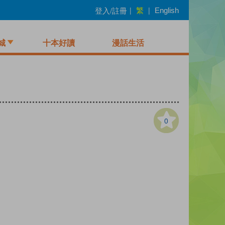
繁
登入/註冊
|
|
English
城
十本好讀
漫話生活
0