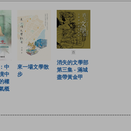
消失的文學部
：中
來一場文學散
第三集 - 滿城
境中
步
盡帶黃金甲
的權
氣概