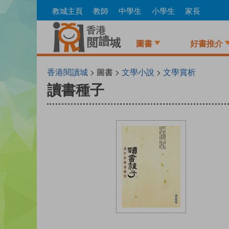
Skip
教城主頁
教師
中學生
小學生
家長
to
main
content
圖書
好書推介
香港閱讀城
> 圖書 >
文學小說
>
文學賞析
讀書種子