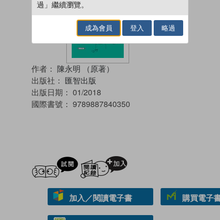
過」繼續瀏覽。
成為會員
登入
略過
作者：
陳永明 （原著）
出版社：
匯智出版
出版日期：
01/2018
國際書號：
9789887840350
試閲
加入閱讀紀錄
加入／閱讀電子書
購買電子書 