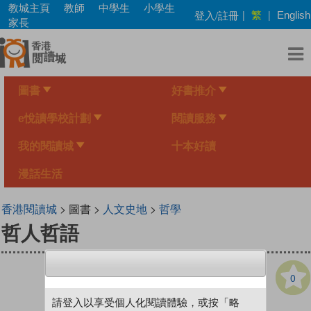
Skip
教城主頁
教師
中學生
小學生
繁
登入/註冊
|
|
English
to
家長
main
content
圖書
好書推介
e悅讀學校計劃
閱讀服務
我的閱讀城
十本好讀
漫話生活
香港閱讀城
> 圖書 >
人文史地
>
哲學
哲人哲語
0
請登入以享受個人化閱讀體驗，或按「略