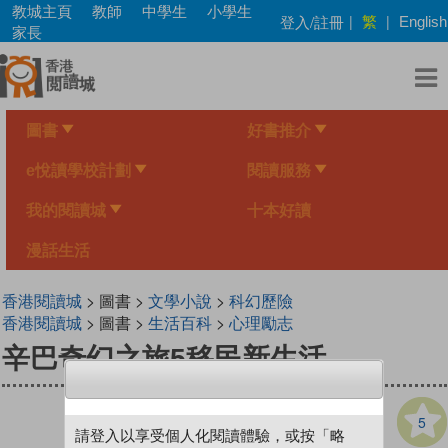
Skip
教城主頁
教師
中學生
小學生
繁
登入/註冊
|
|
English
to
家長
main
content
圖書
好書推介
e悅讀學校計劃
閱讀服務
我的閱讀城
十本好讀
漫話生活
香港閱讀城
> 圖書 >
文學小說
>
科幻歷險
香港閱讀城
> 圖書 >
生活百科
>
心理勵志
辛巴奇幻之旅5移民新生活
5
請登入以享受個人化閱讀體驗，或按「略