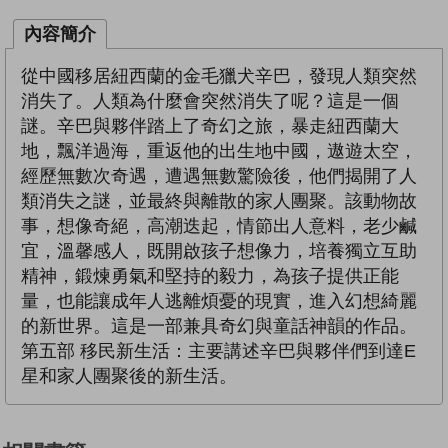
內容簡介
從中國移居紐西蘭的金毛獵犬辛巴，發現人類突然
消失了。人類為什麼會突然消失了呢？這是一個
謎。辛巴與夥伴踏上了奇幻之旅，暴走紐西蘭大
地，飄洋過海，重返他的出生地中國，遨遊太空，
經歷無數次奇遇，遭遇無數驚險後，他們揭開了人
類消失之謎，並最終與離散的家人團聚。該動物故
事，想像奇絕，高潮迭起，情節出人意料，老少鹹
宜，溫馨感人，既開啟孩子想像力，培養獨立互助
精神，鍛煉勇氣和堅持的毅力，為孩子提供正能
量，也能讓成年人逃離煩憂的現實，進入幻想綺麗
的新世界。這是一部兼具奇幻與童話神韻的作品。
第五部 移民新生活：主要講述辛巴與夥伴們到達E
星和家人團聚後的新生活。