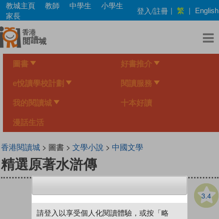
Skip
教城主頁
教師
中學生
小學生
繁
登入/註冊
|
|
English
to
家長
main
content
圖書
好書推介
e悅讀學校計劃
閱讀服務
我的閱讀城
十本好讀
漫話生活
香港閱讀城
> 圖書 >
文學小說
>
中國文學
精選原著水滸傳
3.4
請登入以享受個人化閱讀體驗，或按「略