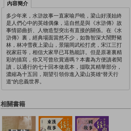
內容簡介
多少年來，水滸故事一直家喻戶曉，梁山好漢始終
是人們心中的英雄偶像，這自然是與《水滸傳》故
事情節曲折、人物造型突出有直接的關係。在《水
滸傳》裏，經典場面當然不少，如魯智深大鬧野豬
林，林冲雪夜上梁山，景陽岡武松打虎，宋江三打
祝家莊等，相信大家早已耳熟能詳。但是原著裏精
彩的描寫，你又可曾欣賞過嗎？本書為方便讀者閱
讀，以通行的七十回本做底本，擷取其精華部分，
濃縮為十五回，期望引領你進入梁山英雄“替天行
道"的忠義世界。
相關書籍