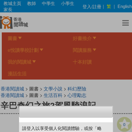
Skip
教城主頁
教師
中學生
小學生
繁
登入/註冊
|
|
English
to
家長
main
content
圖書
好書推介
e悅讀學校計劃
閱讀服務
我的閱讀城
十本好讀
漫話生活
香港閱讀城
> 圖書 >
文學小說
>
科幻歷險
香港閱讀城
> 圖書 >
生活百科
>
心理勵志
辛巴奇幻之旅2駕風騎浪記
0
請登入以享受個人化閱讀體驗，或按「略