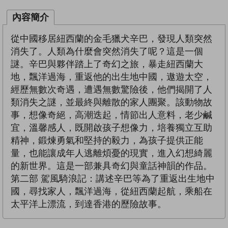
內容簡介
從中國移居紐西蘭的金毛獵犬辛巴，發現人類突然
消失了。人類為什麼會突然消失了呢？這是一個
謎。辛巴與夥伴踏上了奇幻之旅，暴走紐西蘭大
地，飄洋過海，重返他的出生地中國，遨遊太空，
經歷無數次奇遇，遭遇無數驚險後，他們揭開了人
類消失之謎，並最終與離散的家人團聚。該動物故
事，想像奇絕，高潮迭起，情節出人意料，老少鹹
宜，溫馨感人，既開啟孩子想像力，培養獨立互助
精神，鍛煉勇氣和堅持的毅力，為孩子提供正能
量，也能讓成年人逃離煩憂的現實，進入幻想綺麗
的新世界。這是一部兼具奇幻與童話神韻的作品。
第二部 駕風騎浪記：講述辛巴等為了重返出生地中
國，尋找家人，飄洋過海，從紐西蘭起航，乘船在
太平洋上漂流，到達香港的歷險故事。