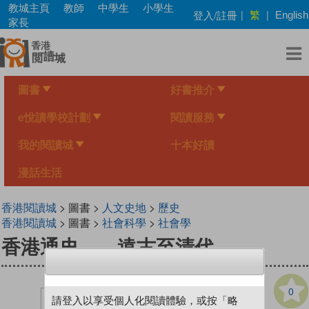
Skip
教城主頁
教師
中學生
小學生
繁
登入/註冊
|
|
English
to
家長
main
content
圖書
好書推介
e悅讀學校計劃
閱讀服務
我的閱讀城
十本好讀
漫話生活
香港閱讀城
> 圖書 >
人文史地
>
歷史
香港閱讀城
> 圖書 >
社會科學
>
社會學
香港通史——遠古至清代
0
請登入以享受個人化閱讀體驗，或按「略