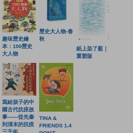
歷史大人物-春
趣味歷史繪
秋
本：100歷史
紙上染了藍｜
大人物
重塑版
寫給孩子的中
國古代抗疫故
事——從先秦
TINA &
到清末的抗疫
FRIENDS 1.4
三千年
DON'T