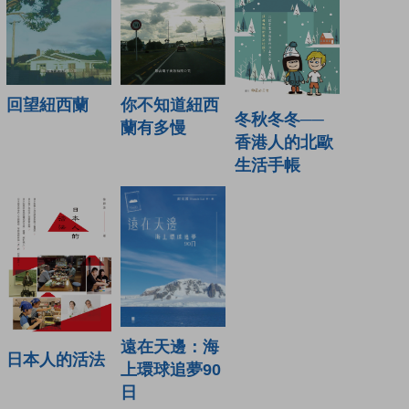
回望紐西蘭
你不知道紐西
冬秋冬冬──
蘭有多慢
香港人的北歐
生活手帳
遠在天邊：海
日本人的活法
上環球追夢90
日