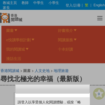
Skip
教城主頁
教師
中學生
小學生
繁
登入/註冊
|
|
English
to
家長
main
content
圖書
好書推介
e悅讀學校計劃
閱讀服務
我的閱讀城
十本好讀
漫話生活
香港閱讀城
> 圖書 >
人文史地
>
地理旅遊
尋找北極光的幸福（最新版）
0
請登入以享受個人化閱讀體驗，或按「略