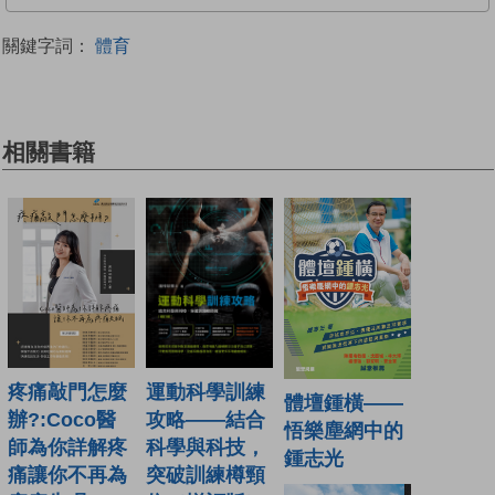
關鍵字詞：
體育
相關書籍
運動科學訓練
疼痛敲門怎麼
體壇鍾橫——
攻略——結合
辦?:Coco醫
悟樂塵網中的
科學與科技，
師為你詳解疼
鍾志光
突破訓練樽頸
痛讓你不再為