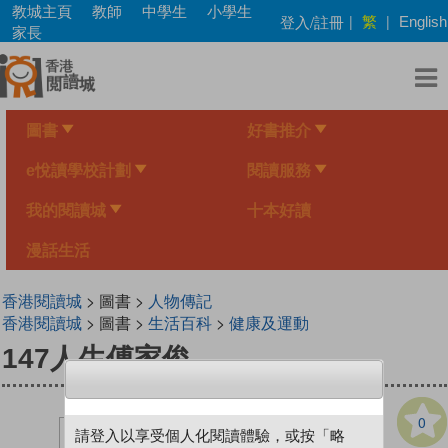
Skip
教城主頁
教師
中學生
小學生
繁
登入/註冊
|
|
English
to
家長
main
content
圖書
好書推介
e悅讀學校計劃
閱讀服務
我的閱讀城
十本好讀
漫話生活
香港閱讀城
> 圖書 >
人物傳記
香港閱讀城
> 圖書 >
生活百科
>
健康及運動
147人生傅家俊
0
請登入以享受個人化閱讀體驗，或按「略