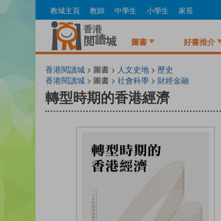
Skip
教城主頁
教師
中學生
小學生
家長
to
main
content
圖書
好書推介
香港閱讀城
> 圖書 >
人文史地
>
歷史
香港閱讀城
> 圖書 >
社會科學
>
財經金融
轉型時期的香港經濟