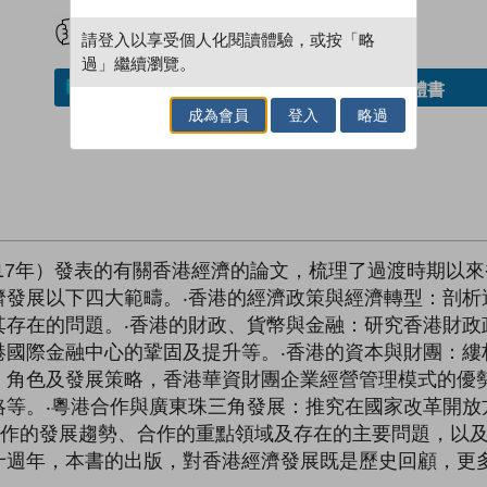
試閲
加入閱讀紀錄
請登入以享受個人化閱讀體驗，或按「略
過」繼續瀏覽。
借閱實體書
加入／閱讀電子書
成為會員
登入
略過
2017年）發表的有關香港經濟的論文，梳理了過渡時期以
濟發展以下四大範疇。‧香港的經濟政策與經濟轉型：剖析
其存在的問題。‧香港的財政、貨幣與金融：研究香港財政
港國際金融中心的鞏固及提升等。‧香港的資本與財團：縷
、角色及發展策略，香港華資財團企業經營管理模式的優
略等。‧粵港合作與廣東珠三角發展：推究在國家改革開放
合作的發展趨勢、合作的重點領域及存在的主要問題，以
十週年，本書的出版，對香港經濟發展既是歷史回顧，更