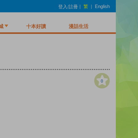
繁
登入/註冊
|
|
English
城
十本好讀
漫話生活
0