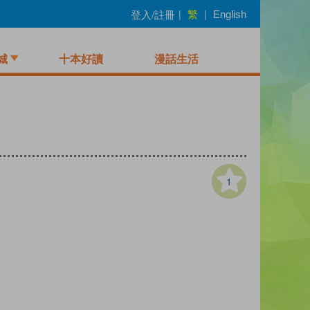
繁
登入/註冊
|
|
English
城
十本好讀
漫話生活
1