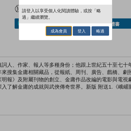
試閲
加入閱讀紀錄
請登入以享受個人化閱讀體驗，或按「略
過」繼續瀏覽。
借閱實體書
加入／閱讀電子書
成為會員
登入
略過
填詞人、作家、報人等多種身份；他跟上世紀五十至七十
年來搜集金庸相關藏品，從報紙、周刊、廣告、戲橋、劇
《明報》及附屬刊物的創立、金庸作品改編的電影與電視
入了解金庸的成就與武俠傳奇世界。新版 附送1.《峨嵋