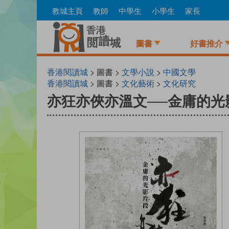
Skip
教城主頁
教師
中學生
小學生
家長
to
main
content
圖書
好書推介
香港閱讀城
> 圖書 >
文學小說
>
中國文學
香港閱讀城
> 圖書 >
文化藝術
>
文化研究
亦狂亦俠亦溫文──金庸的光