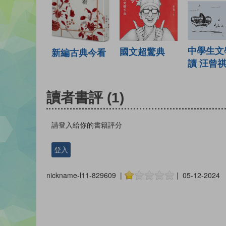
中學生文
國文超驚典
新編古典今看
讀 汪曾
讀者書評
(1)
請登入給你的書籍評分
登入
nickname-l11-829609 |
| 05-12-2024