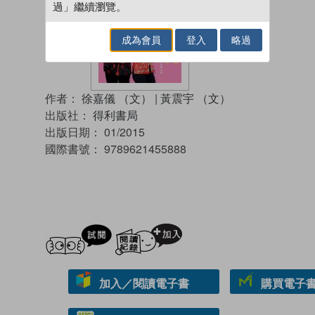
過」繼續瀏覽。
成為會員
登入
略過
作者：
徐嘉儀 （文）
|
黃震宇 （文）
出版社：
得利書局
出版日期：
01/2015
國際書號：
9789621455888
試閲
加入閱讀紀錄
加入／閱讀電子書
購買電子書 