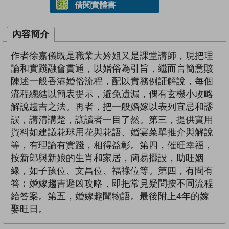
借閱實體書
內容簡介
作者徐嘉儀既是職業大妗姐又是課堂講師，現把理
論和實踐融會貫通，以婚俗為引旨，繼而言簡意賅
陳述一般香港婚俗流程，配以實務例証解說，每個
流程總結以簡表提示，避免遺漏，偶有玄機小攻略
解說趨吉之法。再者，把一般婚嫁以表列宜忌和謬
誤，講清講楚，讓讀者一目了然。第三，提供實用
資料如建議花球用花與花語、婚宴菜單推介與解說
等，有理論有實踐，相得益彰。第四，催旺幸福，
按新郎與新娘的生肖和家居，簡易擺設，助旺姻
緣，如子孩位、文昌位、福祿位等。第四，有問有
答︰婚嫁趨吉避凶攻略，即把常見疑問按不同流程
給答案。第五，婚嫁趣聞物語。最後附上4年的嫁
娶旺日。