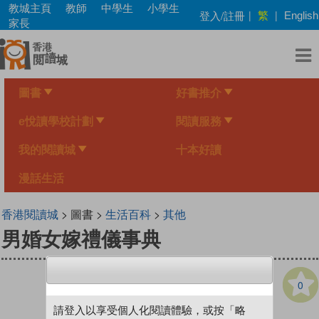
Skip
教城主頁
教師
中學生
小學生
繁
登入/註冊
|
|
English
to
家長
main
content
圖書
好書推介
e悅讀學校計劃
閱讀服務
我的閱讀城
十本好讀
漫話生活
香港閱讀城
> 圖書 >
生活百科
>
其他
男婚女嫁禮儀事典
0
請登入以享受個人化閱讀體驗，或按「略