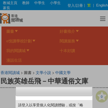
Skip
教城主頁
教師
中學生
小學生
繁
登入/註冊
|
|
English
to
家長
main
content
圖書
好書推介
e悅讀學校計劃
閱讀服務
我的閱讀城
十本好讀
漫話生活
香港閱讀城
> 圖書 >
文學小說
>
中國文學
民族英雄岳飛－中華通俗文庫
0
請登入以享受個人化閱讀體驗，或按「略