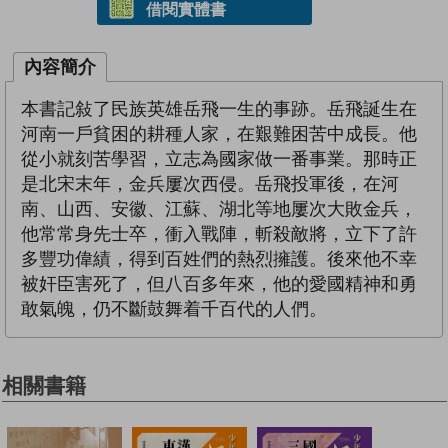
借閱實體書
內容簡介
本書記敍了民族英雄岳飛一生的事跡。岳飛誕生在
河南一戶貧困的耕種人家，在艱難困苦中成長。他
從小就刻苦學習，立志為國家做一番事業。那時正
是北宋末年，金兵屢次西侵。岳飛投軍後，在河
南、山西、安徽、江蘇、湖北等地屢次大敗金兵，
他常常身先士卒，衝入戰陣，斬殺敵將，立下了許
多豐功偉績，得到百姓們的熱烈擁護。後來他不幸
被奸臣害死了，但八百多年來，他的愛國精神和勇
敢氣魄，仍不斷鼓舞着千百代的人們。
相關書籍