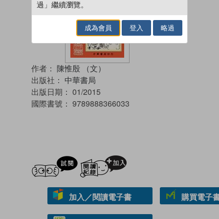
過」繼續瀏覽。
成為會員
登入
略過
作者：
陳惟殷 （文）
出版社：
中華書局
出版日期：
01/2015
國際書號：
9789888366033
試閲
加入閱讀紀錄
加入／閱讀電子書
購買電子書 