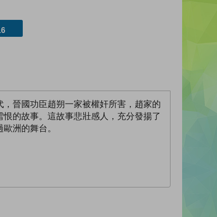
6
代，晉國功臣趙朔一家被權奸所害，趙家的
雪恨的故事。這故事悲壯感人，充分發揚了
過歐洲的舞台。