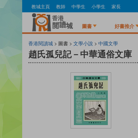
Skip
教城主頁
教師
中學生
小學生
家長
to
main
content
圖書
好書推介
香港閱讀城
> 圖書 >
文學小說
>
中國文學
趙氏孤兒記－中華通俗文庫