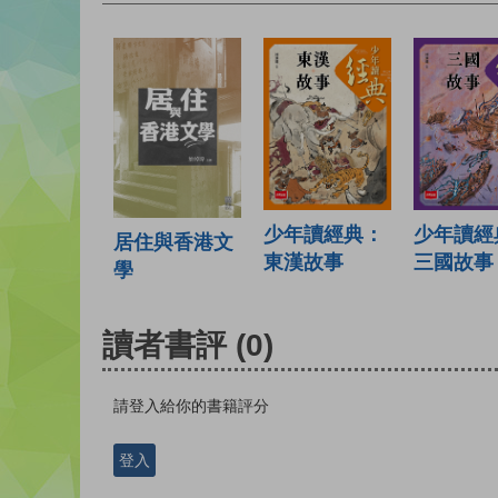
少年讀經典：
少年讀經
居住與香港文
東漢故事
三國故事
學
讀者書評
(0)
請登入給你的書籍評分
登入