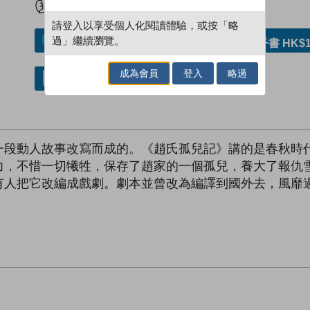
請登入以享受個人化閱讀體驗，或按「略
過」繼續瀏覽。
加入／閱讀電子書
購買電子書 HK$1
成為會員
登入
略過
借閱實體書
一段動人故事改寫而成的。《趙氏孤兒記》講的是春秋時
力，不惜一切犧牲，保存了趙家的一個孤兒，養大了報仇
有人把它改編成戲劇。劇本並曾改為編譯到國外去，風靡