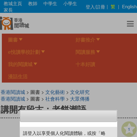
Skip
教城主頁
教師
中學生
小學生
繁
登入/註冊
|
|
English
to
家長
main
content
圖書
好書推介
e悅讀學校計劃
閱讀服務
我的閱讀城
十本好讀
漫話生活
香港閱讀城
> 圖書 >
文化藝術
>
文化研究
香港閱讀城
> 圖書 >
社會科學
>
大眾傳播
講開有段古：老餅潮語
1
請登入以享受個人化閱讀體驗，或按「略