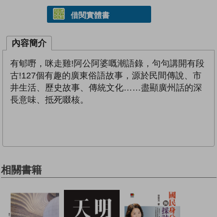
借閱實體書
內容簡介
有郇嘢，咪走雞!阿公阿婆嘅潮語錄，句句講開有段
古!127個有趣的廣東俗語故事，源於民間傳說、市
井生活、歷史故事、傳統文化……盡顯廣州話的深
長意味、抵死啜核。
相關書籍