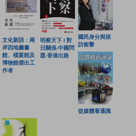
國民身分與採
文化新語：兩
明察天下 I 對
訪衝擊
岸四地圖書
日關係‧中國問
館、檔案館及
題‧香港出路
博物館傑出工
作者
從媒體看通識