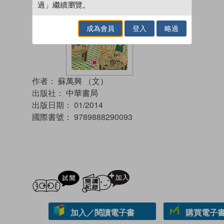
過」繼續瀏覽。
成為會員
登入
略過
作者：
蘇萬興 （文）
出版社：
中華書局
出版日期：
01/2014
國際書號：
9789888290093
試閲
加入閱讀紀錄
加入／閱讀電子書
購買電子書 