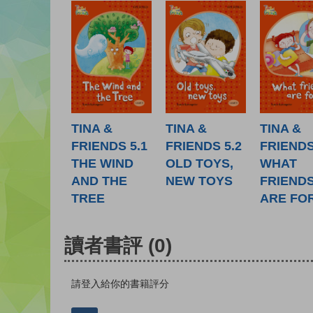
TINA &
TINA &
TINA &
FRIENDS 5.1
FRIENDS 5.2
FRIENDS
THE WIND
OLD TOYS,
WHAT
AND THE
NEW TOYS
FRIEND
TREE
ARE FO
讀者書評
(0)
請登入給你的書籍評分