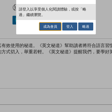
試閲
加入閱讀紀錄
請登入以享受個人化閱讀體驗，或按「略
過」繼續瀏覽。
加入／閱讀電子書
成為會員
登入
略過
其有效使用的秘道。《英文秘道》幫助讀者將符合語言習
的方式切入，舉重若輕。《英文秘道》提醒我們，要學好
。