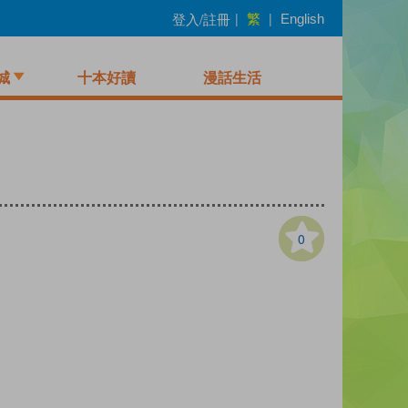
繁
登入/註冊
|
|
English
城
十本好讀
漫話生活
0