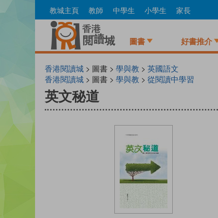
Skip
教城主頁
教師
中學生
小學生
家長
to
main
content
圖書
好書推介
香港閱讀城
> 圖書 >
學與教
>
英國語文
香港閱讀城
> 圖書 >
學與教
>
從閱讀中學習
英文秘道