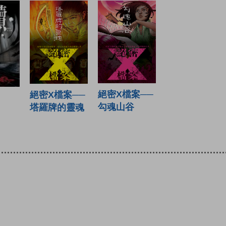
絕密X檔案──
絕密X檔案──
勾魂山谷
塔羅牌的靈魂