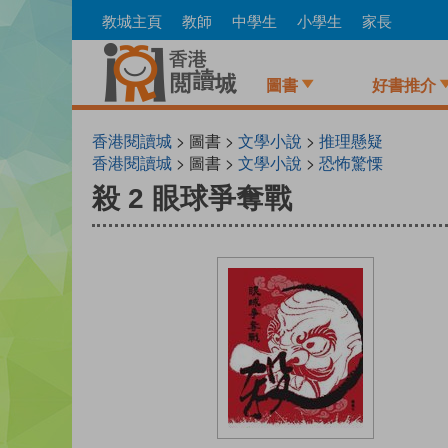
Skip
教城主頁
教師
中學生
小學生
家長
to
main
content
圖書
好書推介
香港閱讀城
> 圖書 >
文學小說
>
推理懸疑
香港閱讀城
> 圖書 >
文學小說
>
恐怖驚慄
殺 2 眼球爭奪戰