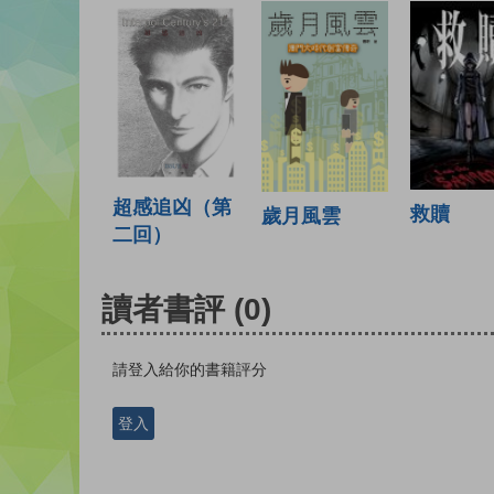
超感追凶（第
救贖
歲月風雲
二回）
讀者書評
(0)
請登入給你的書籍評分
登入