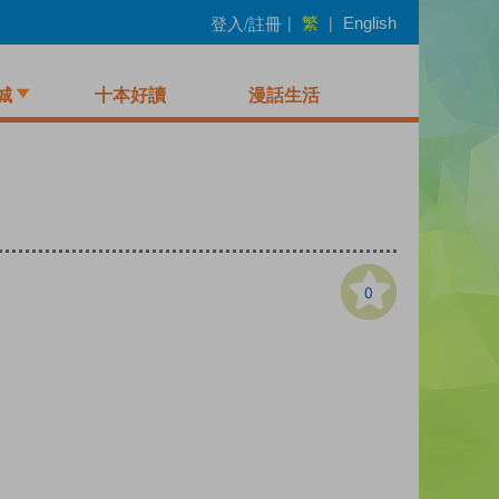
繁
登入/註冊
|
|
English
城
十本好讀
漫話生活
0