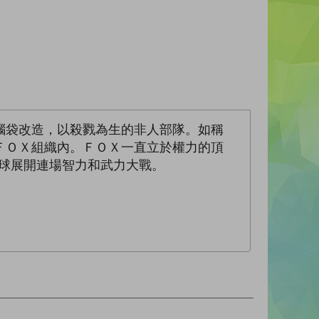
腦袋改造，以殺戮為生的非人部隊。如稱
ＦＯＸ組織內。ＦＯＸ一直立於權力的頂
眼球展開連場智力和武力大戰。