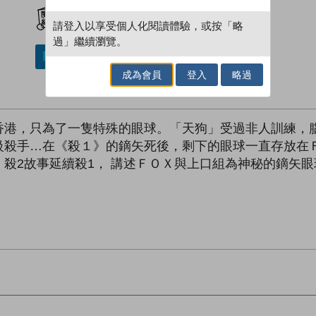
加入閱讀紀錄
請登入以享受個人化閱讀體驗，或按「略
過」繼續瀏覽。
加入／閱讀電子書
成為會員
登入
略過
香港，只為了一隻特殊的眼球。「天狗」受過非人訓練，
級殺手…在《殺１》的鏑矢死後，剩下的眼球一直存放在
殺2故事延續殺1， 講述ＦＯＸ與上口組為神秘的鏑矢