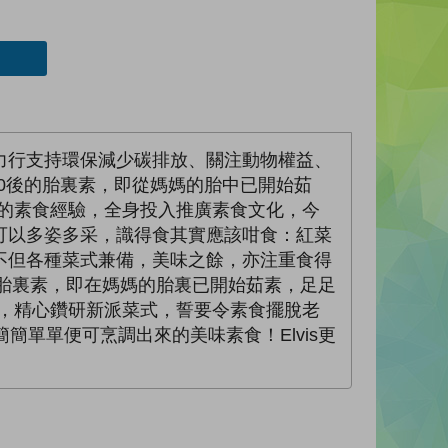
力行支持環保減少碳排放、關注動物權益、
是90後的胎裏素，即從媽媽的胎中已開始茹
多年的素食經驗，全身投入推廣素食文化，今
可以多姿多采，識得食其實應該咁食：紅菜
不但各種菜式兼備，美味之餘，亦注重食得
的胎裏素，即在媽媽的胎裏已開始茹素，足足
素食，精心鑽研新派菜式，誓要令素食擺脫老
單單便可烹調出來的美味素食！Elvis更