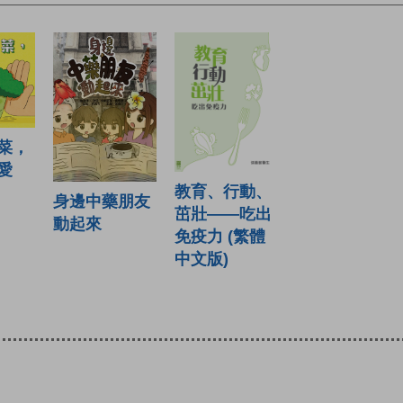
菜，
愛
教育、行動、
身邊中藥朋友
茁壯——吃出
動起來
免疫力 (繁體
中文版)