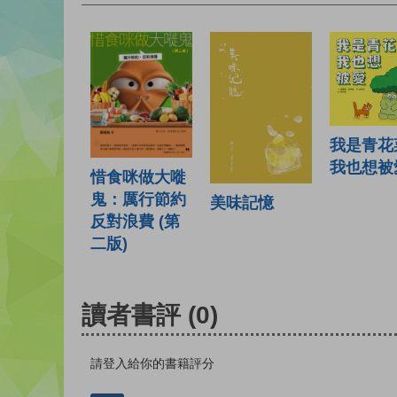
我是青花
我也想被
惜食咪做大嘥
鬼：厲行節約
美味記憶
反對浪費 (第
二版)
讀者書評
(0)
請登入給你的書籍評分