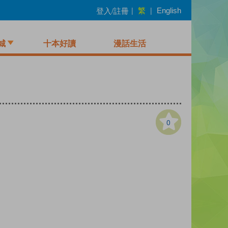
繁
登入/註冊
|
|
English
城
十本好讀
漫話生活
0