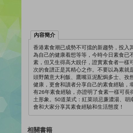
內容簡介
香港素食潮已成勢不可擋的新趨勢，投入
為自己的健康着想等等，今時今日素食已不再
素，但又生得高大靚仔，證實素食者一樣可以
次的食譜正是其精心之作。不要以為素就
頭野菌意大利飯、鷹嘴豆泥配焗多士、孜
健康，更會和讀者分享自己的素食經驗，幸
有26年素食經驗，亦證明了食素一樣可長得
土形象。50道菜式：紅菜頭忌廉濃湯、胡
會和大家分享其素食經驗和生活態度！
相關書籍