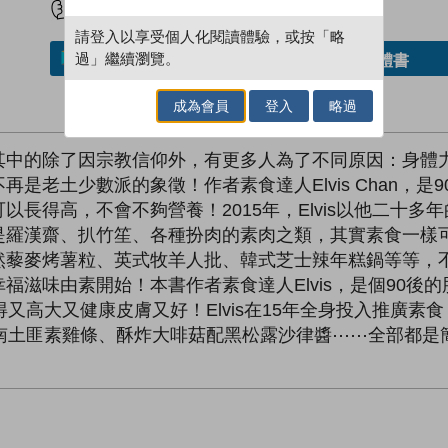
請登入以享受個人化閱讀體驗，或按「略
過」繼續瀏覽。
借閱實體書
加入／閱讀電子書
成為會員
登入
略過
其中的除了因宗教信仰外，有更多人為了不同原因：身體
是老土少數派的象徵！作者素食達人Elvis Chan，
長得高，不會不夠營養！2015年，Elvis以他二十
是羅漢齋、扒竹笙、各種扮肉的素肉之類，其實素食一樣
然藜麥烤薯粒、英式牧羊人批、韓式芝士辣年糕鍋等等，
福滋味由素開始！本書作者素食達人Elvis，是個90後
又高大又健康皮膚又好！Elvis在15年全身投入推廣
南土匪素雞條、酥炸大啡菇配黑松露沙律醬⋯⋯全部都是簡簡