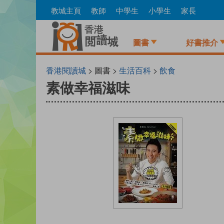
Skip
教城主頁
教師
中學生
小學生
家長
to
main
content
圖書
好書推介
香港閱讀城
> 圖書 >
生活百科
>
飲食
素做幸福滋味