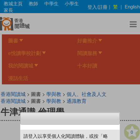
Skip
教城主頁
教師
中學生
小學生
繁
登入/註冊
|
|
English
to
家長
main
content
圖書
好書推介
e悅讀學校計劃
閱讀服務
我的閱讀城
十本好讀
漫話生活
香港閱讀城
> 圖書 >
學與教
>
個人、社會及人文
香港閱讀城
> 圖書 >
學與教
>
通識教育
牛津通識 倫理學
0
請登入以享受個人化閱讀體驗，或按「略