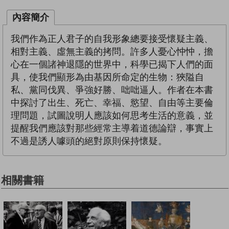
內容簡介
我們作為正人君子的自我形象總要接受懷疑主義、
相對主義、虛無主義的拷問。許多人憂心忡忡，擔
心在一個諸神退隱的世界中，科學已揭下人們的面
具，使我們顯形為由基因所命定的生物：狹隘自
私、黨同伐異、爭強好勝、咄咄逼人。作者在本書
中探討了出生、死亡、幸福、慾望、自由等主要倫
理問題，試圖說明人應該如何思考生活的意義，並
提醒我們應該對那些經常主導着道德論辯，事實上
不過是誘人噱頭的絕對原則保持懷疑。
相關書籍