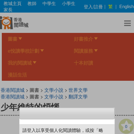
Skip
教城主頁
教師
中學生
小學生
繁
登入/註冊
|
|
English
to
家長
main
content
圖書
好書推介
e悅讀學校計劃
閱讀服務
我的閱讀城
十本好讀
漫話生活
香港閱讀城
> 圖書 >
文學小說
>
世界文學
香港閱讀城
> 圖書 >
文學小說
>
翻譯文學
少年維特的煩惱
0
請登入以享受個人化閱讀體驗，或按「略