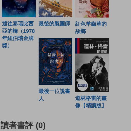
通往泰瑞比西
最後的製圖師
紅色羊齒草的
亞的橋（1978
故鄉
年紐伯瑞金牌
獎）
最後一位說書
道林格雷的畫
人
像【精讀版】
讀者書評
(0)