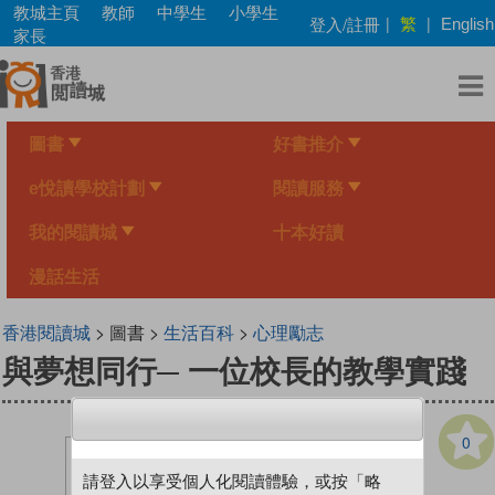
Skip
教城主頁
教師
中學生
小學生
繁
登入/註冊
|
|
English
to
家長
main
content
圖書
好書推介
e悅讀學校計劃
閱讀服務
我的閱讀城
十本好讀
漫話生活
香港閱讀城
> 圖書 >
生活百科
>
心理勵志
與夢想同行─ 一位校長的教學實踐
0
請登入以享受個人化閱讀體驗，或按「略