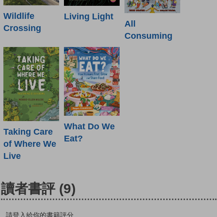
Wildlife
Living Light
All
Crossing
Consuming
What Do We
Taking Care
Eat?
of Where We
Live
讀者書評
(9)
請登入給你的書籍評分