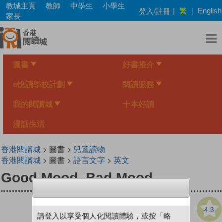
Skip
教城主頁
教師
中學生
小學生
繁
登入/註冊
|
|
English
to
家長
main
content
圖書
好書推介
e悅讀學校計劃
閱讀服務
我的閱讀城
十本好讀
漫話生活
香港閱讀城
> 圖書 >
兒童讀物
香港閱讀城
> 圖書 >
語言文字
>
英文
Good Mood, Bad Mood
4.3
請登入以享受個人化閱讀體驗，或按「略