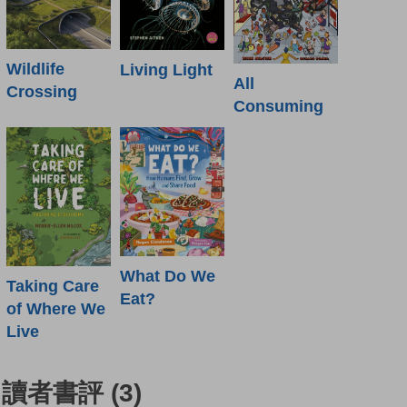
Wildlife
Living Light
All
Crossing
Consuming
What Do We
Taking Care
Eat?
of Where We
Live
讀者書評
(3)