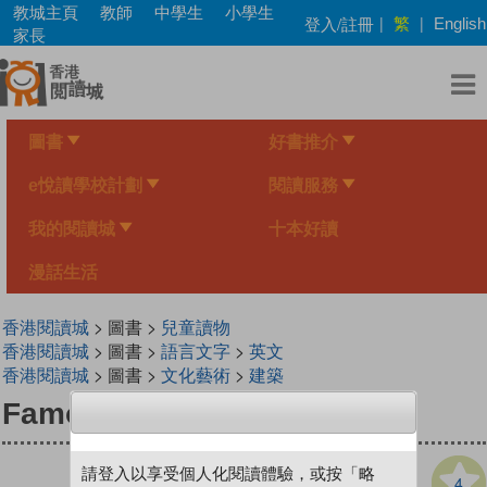
Skip
教城主頁
教師
中學生
小學生
繁
登入/註冊
|
|
English
to
家長
main
content
圖書
好書推介
e悅讀學校計劃
閱讀服務
我的閱讀城
十本好讀
漫話生活
香港閱讀城
> 圖書 >
兒童讀物
香港閱讀城
> 圖書 >
語言文字
>
英文
香港閱讀城
> 圖書 >
文化藝術
>
建築
Famous Buildings
請登入以享受個人化閱讀體驗，或按「略
4