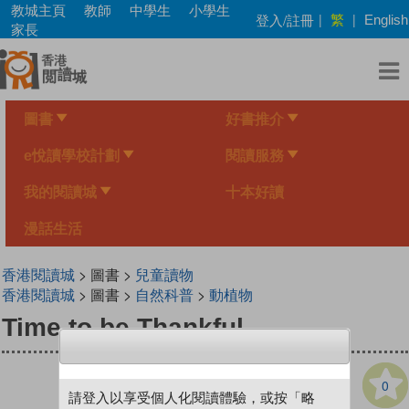
Skip
教城主頁
教師
中學生
小學生
繁
登入/註冊
|
|
English
to
家長
main
content
圖書
好書推介
e悅讀學校計劃
閱讀服務
我的閱讀城
十本好讀
漫話生活
香港閱讀城
> 圖書 >
兒童讀物
香港閱讀城
> 圖書 >
自然科普
>
動植物
Time to be Thankful
0
請登入以享受個人化閱讀體驗，或按「略