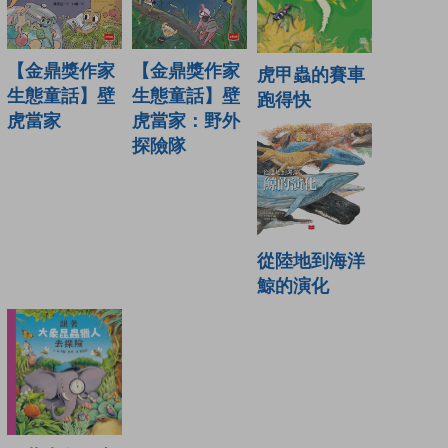
【金鼎獎作家
【金鼎獎作家
虎甲蟲的賽車
生態童話】壁
生態童話】壁
跑得快
虎當家
虎當家：野外
探險隊
從陸地到海洋
鯨的演化