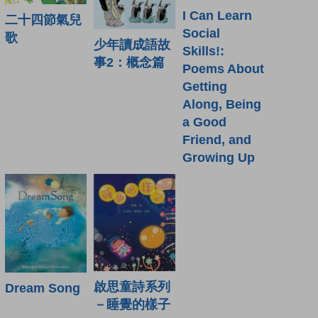
I Can Learn
二十四節氣兒
Social
歌
少年讀成語故
Skills!:
事2：概念篇
Poems About
Getting
Along, Being
a Good
Friend, and
Growing Up
啟思童詩系列
Dream Song
－睡覺的樣子