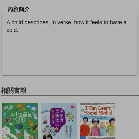
內容簡介
A child describes, in verse, how it feels to have a
cold.
相關書籍