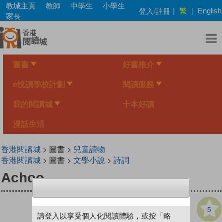
Skip
教城主頁
教師
中學生
小學生
繁
登入/註冊
|
|
English
to
家長
main
content
圖書
好書推介
e悅讀學校計劃
閱讀服務
我的閱讀城
十本好讀
漫話生活
香港閱讀城
> 圖書 >
兒童讀物
香港閱讀城
> 圖書 >
文學小說
>
詩詞
Achoo
5
請登入以享受個人化閱讀體驗，或按「略