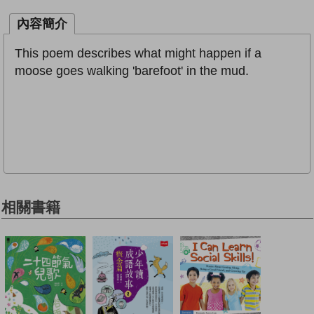
內容簡介
This poem describes what might happen if a
moose goes walking 'barefoot' in the mud.
相關書籍