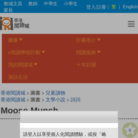
Skip
教城主頁
教師
中學生
小學生
繁
登入/註冊
|
|
English
to
家長
main
content
圖書
好書推介
e悅讀學校計劃
閱讀服務
我的閱讀城
十本好讀
漫話生活
香港閱讀城
> 圖書 >
兒童讀物
香港閱讀城
> 圖書 >
文學小說
>
詩詞
Moose Munch
0
請登入以享受個人化閱讀體驗，或按「略