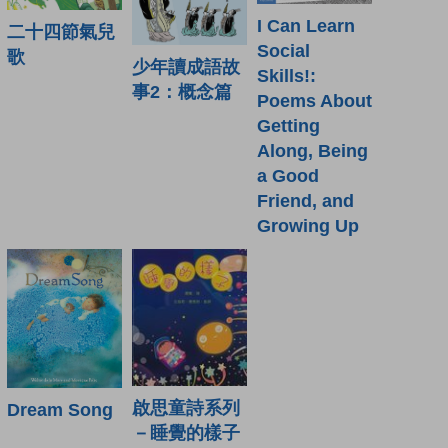
I Can Learn
二十四節氣兒
Social
歌
少年讀成語故
Skills!:
事2：概念篇
Poems About
Getting
Along, Being
a Good
Friend, and
Growing Up
啟思童詩系列
Dream Song
－睡覺的樣子