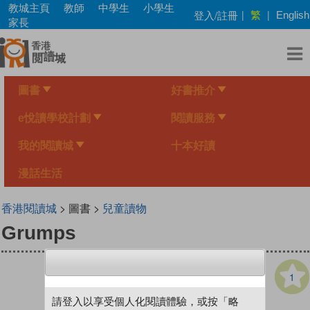
Skip
教城主頁
教師
中學生
小學生
繁
登入/註冊
|
|
English
to
家長
main
content
圖書
好書推介
e悅讀學校計劃
閱讀服務
我的閱讀城
十本好讀
漫話生活
香港閱讀城
> 圖書 >
兒童讀物
Grumps
1
請登入以享受個人化閱讀體驗，或按「略