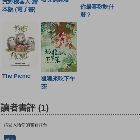
荒野機器人-繪
你最喜歡吃什
本版 (電子書)
麼？
The Picnic
狐狸來吃下午
茶
讀者書評
(1)
請登入給你的書籍評分
登入