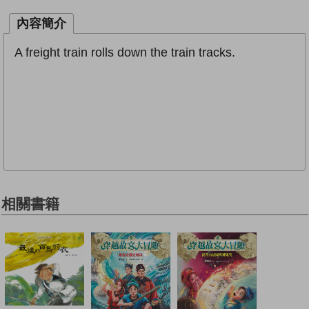
內容簡介
A freight train rolls down the train tracks.
相關書籍