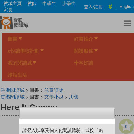
Skip
教城主頁
教師
中學生
小學生
繁
登入/註冊
|
|
English
to
家長
main
content
圖書
好書推介
e悅讀學校計劃
閱讀服務
我的閱讀城
十本好讀
漫話生活
香港閱讀城
> 圖書 >
兒童讀物
香港閱讀城
> 圖書 >
文學小說
>
其他
Here It Comes
0
請登入以享受個人化閱讀體驗，或按「略