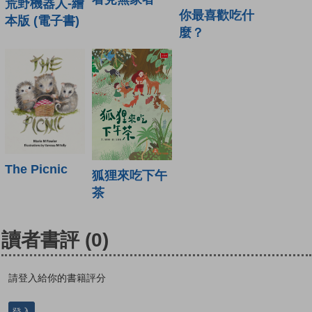
荒野機器人-繪
你最喜歡吃什
本版 (電子書)
麼？
The Picnic
狐狸來吃下午
茶
讀者書評
(0)
請登入給你的書籍評分
登入