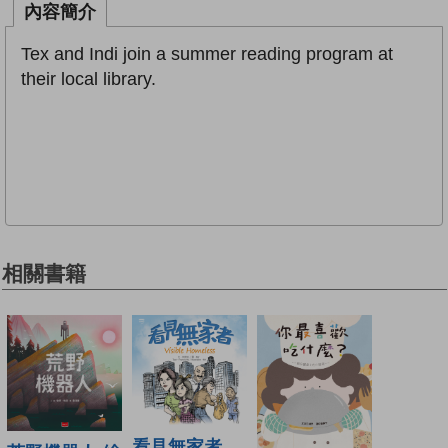
內容簡介
Tex and Indi join a summer reading program at
their local library.
相關書籍
看見無家者