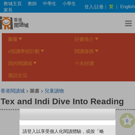
Skip
教城主頁
教師
中學生
小學生
繁
登入/註冊
|
|
English
to
家長
main
content
圖書
好書推介
e悅讀學校計劃
閱讀服務
我的閱讀城
十本好讀
漫話生活
香港閱讀城
> 圖書 >
兒童讀物
Tex and Indi Dive Into Reading
0
請登入以享受個人化閱讀體驗，或按「略