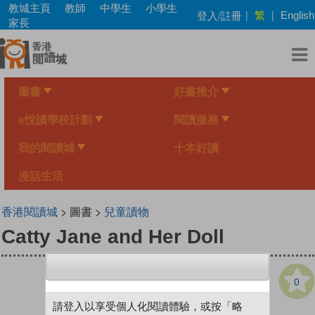
Skip
教城主頁
教師
中學生
小學生
繁
登入/註冊
|
|
English
to
家長
main
content
圖書
好書推介
e悅讀學校計劃
閱讀服務
我的閱讀城
十本好讀
漫話生活
香港閱讀城
> 圖書 >
兒童讀物
Catty Jane and Her Doll
0
請登入以享受個人化閱讀體驗，或按「略