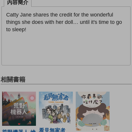
內容簡介
Catty Jane shares the credit for the wonderful
things she does with her doll… until it's time to go
to sleep!
相關書籍
看見無家者