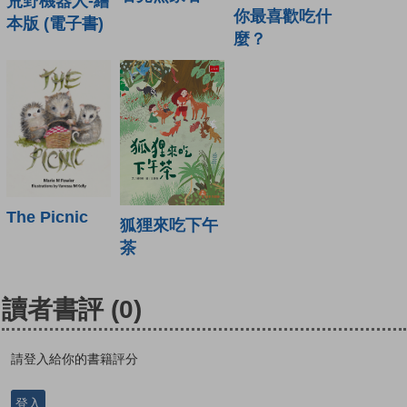
荒野機器人-繪
你最喜歡吃什
本版 (電子書)
麼？
The Picnic
狐狸來吃下午
茶
讀者書評
(0)
請登入給你的書籍評分
登入