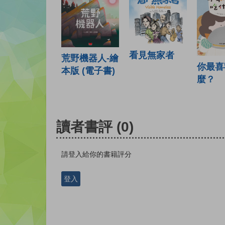
看見無家者
荒野機器人-繪
你最喜
本版 (電子書)
麼？
讀者書評
(0)
請登入給你的書籍評分
登入