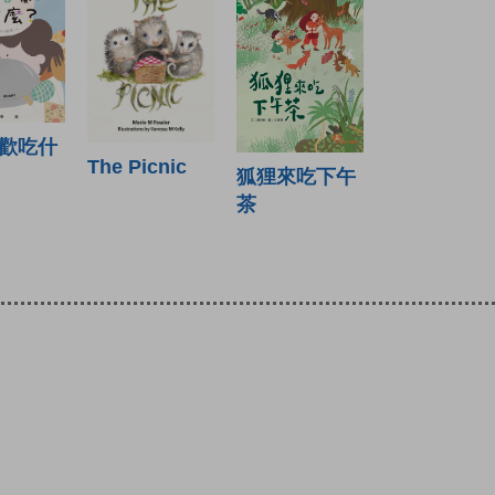
歡吃什
The Picnic
狐狸來吃下午
茶