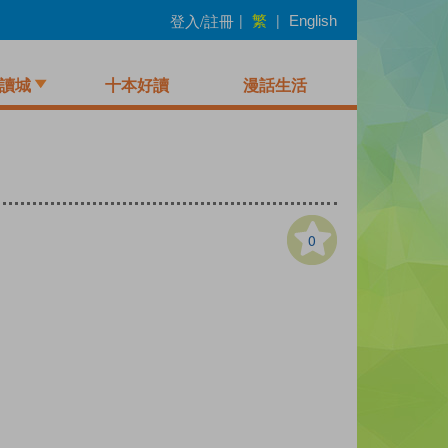
繁
登入/註冊
|
|
English
讀城
十本好讀
漫話生活
0