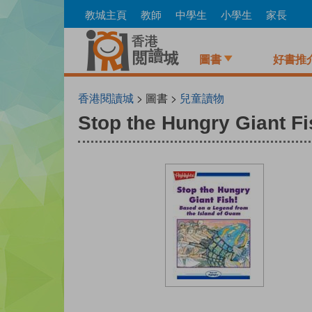
Skip
教城主頁
教師
中學生
小學生
家長
to
main
content
圖書
好書推
香港閱讀城
> 圖書 >
兒童讀物
Stop the Hungry Giant Fi