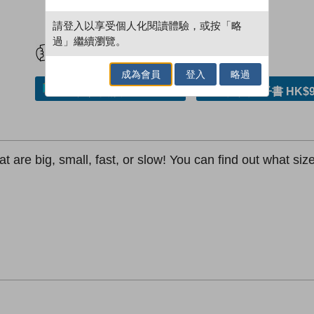
請登入以享受個人化閱讀體驗，或按「略
試閲
加入閱讀紀錄
過」繼續瀏覽。
成為會員
登入
略過
加入／閱讀電子書
購買電子書 HK$9
 are big, small, fast, or slow! You can find out what size