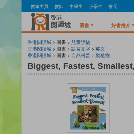
Skip
教城主頁
教師
中學生
小學生
家長
to
main
content
圖書
好書推介
香港閱讀城
> 圖書 >
兒童讀物
香港閱讀城
> 圖書 >
語言文字
>
英文
香港閱讀城
> 圖書 >
自然科普
>
動植物
Biggest, Fastest, Smallest