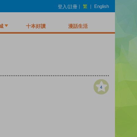
繁
登入/註冊
|
|
English
城
十本好讀
漫話生活
4