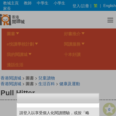
Skip
教城主頁
教師
中學生
小學生
繁
登入/註冊
|
|
English
to
家長
main
content
圖書
好書推介
e悅讀學校計劃
閱讀服務
我的閱讀城
十本好讀
漫話生活
香港閱讀城
> 圖書 >
兒童讀物
香港閱讀城
> 圖書 >
生活百科
>
健康及運動
Pull Hitter
0
請登入以享受個人化閱讀體驗，或按「略