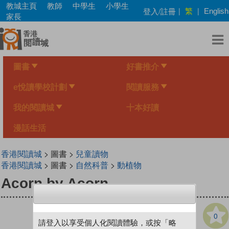
Skip
教城主頁
教師
中學生
小學生
繁
登入/註冊
|
|
English
to
家長
main
content
圖書
好書推介
e悅讀學校計劃
閱讀服務
我的閱讀城
十本好讀
漫話生活
香港閱讀城
> 圖書 >
兒童讀物
香港閱讀城
> 圖書 >
自然科普
>
動植物
Acorn by Acorn
0
請登入以享受個人化閱讀體驗，或按「略