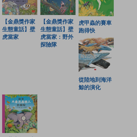
【金鼎獎作家
【金鼎獎作家
虎甲蟲的賽車
生態童話】壁
生態童話】壁
跑得快
虎當家
虎當家：野外
探險隊
從陸地到海洋
鯨的演化