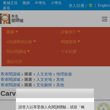
Skip
教城主頁
教師
中學生
小學生
繁
登入/註冊
|
|
English
to
家長
main
content
圖書
好書推介
e悅讀學校計劃
閱讀服務
我的閱讀城
十本好讀
漫話生活
香港閱讀城
> 圖書 >
人文史地
>
地理旅遊
香港閱讀城
> 圖書 >
人文史地
>
其他
香港閱讀城
> 圖書 >
文化藝術
>
其他
Carved by Time
請登入以享受個人化閱讀體驗，或按「略
0