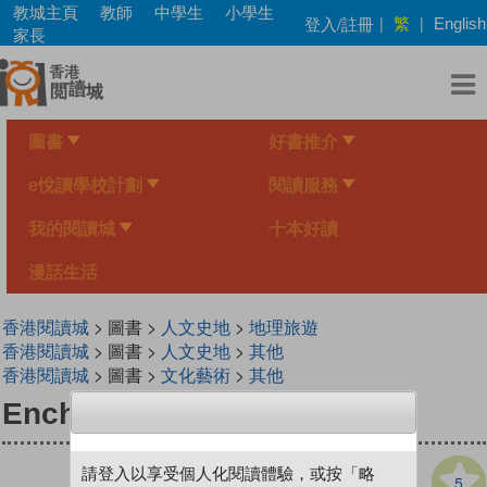
Skip
教城主頁
教師
中學生
小學生
繁
登入/註冊
|
|
English
to
家長
main
content
圖書
好書推介
e悅讀學校計劃
閱讀服務
我的閱讀城
十本好讀
漫話生活
香港閱讀城
> 圖書 >
人文史地
>
地理旅遊
香港閱讀城
> 圖書 >
人文史地
>
其他
香港閱讀城
> 圖書 >
文化藝術
>
其他
Enchanted Landscapes
請登入以享受個人化閱讀體驗，或按「略
5