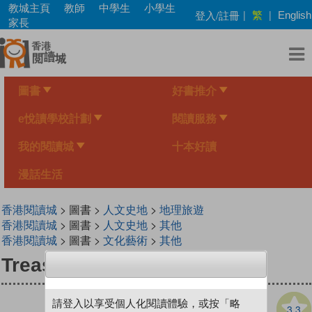
Skip
教城主頁
教師
中學生
小學生
繁
登入/註冊
|
|
English
to
家長
main
content
圖書
好書推介
e悅讀學校計劃
閱讀服務
我的閱讀城
十本好讀
漫話生活
香港閱讀城
> 圖書 >
人文史地
>
地理旅遊
香港閱讀城
> 圖書 >
人文史地
>
其他
香港閱讀城
> 圖書 >
文化藝術
>
其他
Treasures of the Oceans
請登入以享受個人化閱讀體驗，或按「略
3.3