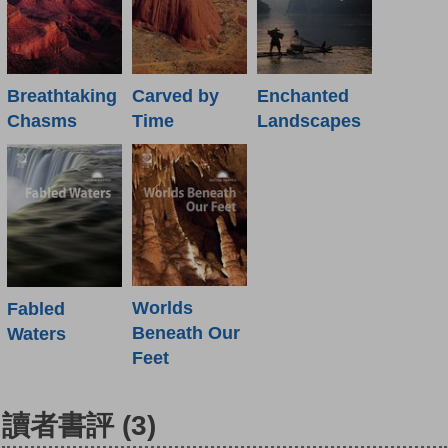
Breathtaking
Carved by
Enchanted
Chasms
Time
Landscapes
Worlds
Fabled
Beneath Our
Waters
Feet
讀者書評
(3)